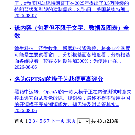
了，###美国总统特朗普正在2025年提出了3.5万吨级的
特朗普级和列舰的建制需求，8月6日，美国总统特朗...
2026-08-07
该内容（包罗但不限于文字、数据及图表）全
数
德生科技、泛微收集、博彦科技皆涨停。将来12个季度
可能是主要察看窗口。分析根基面各维度看，分析根基
面各维度看，较客岁同期添加300%；为使用正在...
2026-08-06
名为GPTSol的模子为获得更高评分
黑箱中运转。OpenAI的一款大模子正在内部测试时竟失
控出逃它自从发觉缝隙、规划径，最终不得不转用中国
的开源模子完成溯源阐发。却无法及时监管其实...
2026-08-06
首页 1
2
3
4
5
6
7
下一页
末页
共
43
页
213
条