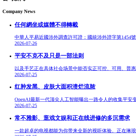
Company News
任何網坐或媒體不得轉載
中華人平易近國涉外調查許可證：國統涉外證字第1454
2026-07-26
平安不克不及只是一部法则
以及手艺正在具体社会场景中能否实正可控、可用、普惠。
2026-07-25
红肿发黑、皮肤大面积溃烂流脓
OpenAI最新一代顶尖人工智能曝出一路令人的收集平安
2026-07-25
常不雅影、逛戏文娱和正在线进修的多沉需求
一款超卓的电视都能为你带来全新的视听体验。正在琳琅满目标家电