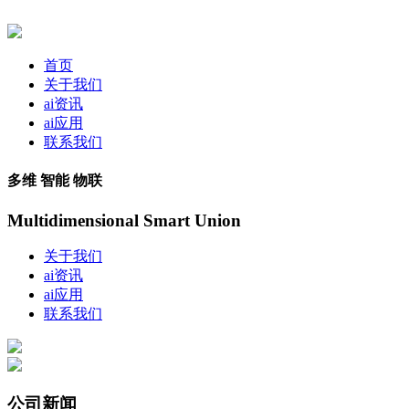
首页
关于我们
ai资讯
ai应用
联系我们
多维 智能 物联
Multidimensional Smart Union
关于我们
ai资讯
ai应用
联系我们
公司新闻